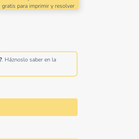
 gratis para imprimir y resolver
?
. Háznoslo saber en la