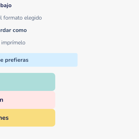
abajo
l formato elegido
rdar como
o imprímelo
e prefieras
n
nes