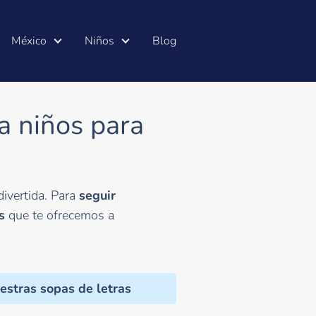
México
Niños
Blog
ra niños para
ivertida. Para
seguir
s
que te ofrecemos a
estras sopas de letras