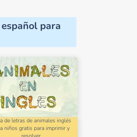
n español para
a de letras de animales inglés
a niños gratis para imprimir y
resolver