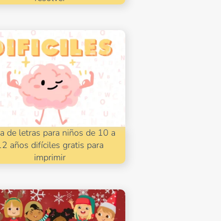
a de letras para niños de 10 a
12 años difíciles gratis para
imprimir