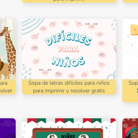
ara
Sopa de letras difíciles para niños
Sop
solver
para imprimir y resolver gratis