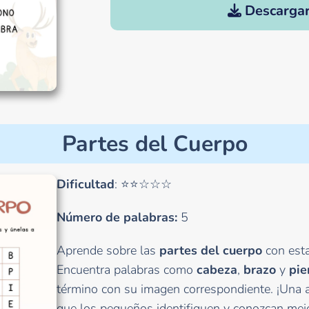
Descarga
Partes del Cuerpo
Dificultad
: ⭐⭐☆☆☆
Número de palabras:
5
Aprende sobre las
partes del cuerpo
con esta
Encuentra palabras como
cabeza
,
brazo
y
pie
término con su imagen correspondiente. ¡Una a
que los pequeños identifiquen y conozcan mej