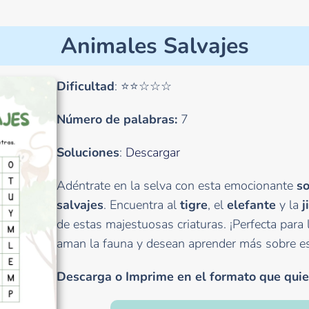
Animales Salvajes
Dificultad
: ⭐⭐☆☆☆
Número de palabras:
7
Soluciones
:
Descargar
Adéntrate en la selva con esta emocionante
so
salvajes
. Encuentra al
tigre
, el
elefante
y la
j
de estas majestuosas criaturas. ¡Perfecta par
aman la fauna y desean aprender más sobre est
Descarga o Imprime en el formato que quie