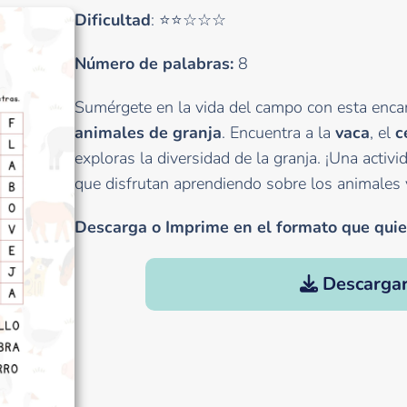
Dificultad
: ⭐⭐☆☆☆
Número de palabras:
8
Sumérgete en la vida del campo con esta enc
animales de granja
. Encuentra a la
vaca
, el
c
exploras la diversidad de la granja. ¡Una activ
que disfrutan aprendiendo sobre los animales y 
Descarga o Imprime en el formato que quie
Descarga