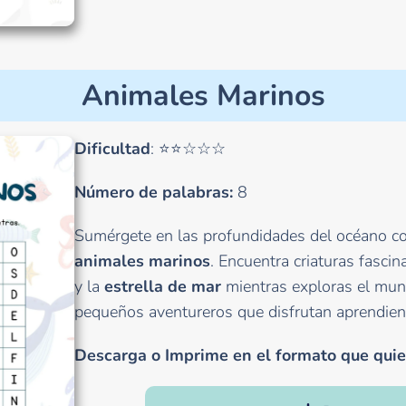
Animales Marinos
Dificultad
: ⭐⭐☆☆☆
Número de palabras:
8
Sumérgete en las profundidades del océano c
animales marinos
. Encuentra criaturas fasci
y la
estrella de mar
mientras exploras el mund
pequeños aventureros que disfrutan aprendiend
Descarga o Imprime en el formato que quie