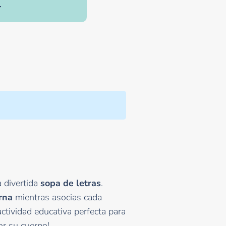
r
 divertida
sopa de letras
.
rna
mientras asocias cada
ctividad educativa perfecta para
or su cuerpo!