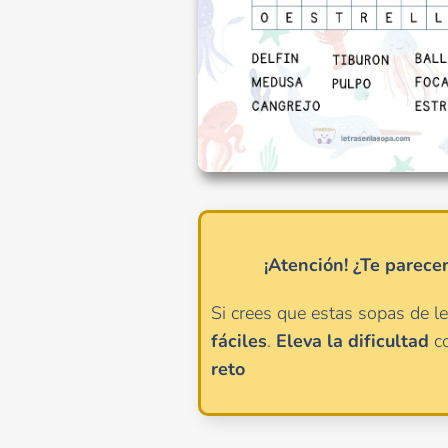
¡Atención!
¿Te parece
Si crees que estas sopas de l
fáciles
.
Eleva la dificultad
c
reto