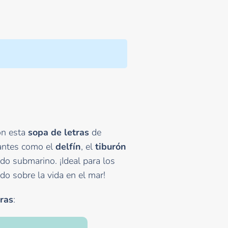
on esta
sopa de letras
de
nantes como el
delfín
, el
tiburón
o submarino. ¡Ideal para los
o sobre la vida en el mar!
ras
: