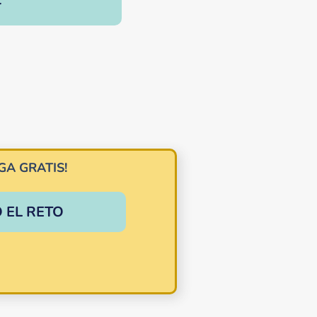
r
GA GRATIS!
 EL RETO