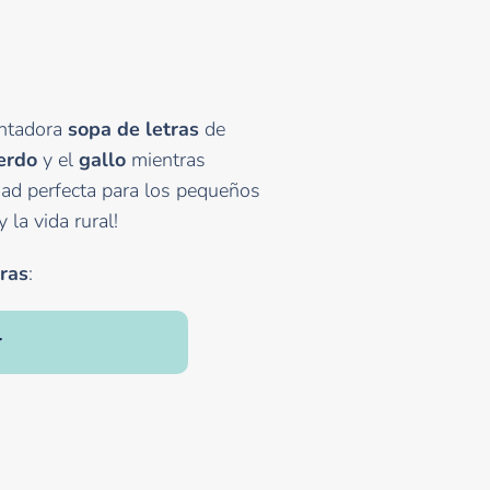
antadora
sopa de letras
de
erdo
y el
gallo
mientras
idad perfecta para los pequeños
la vida rural!
ras
:
r