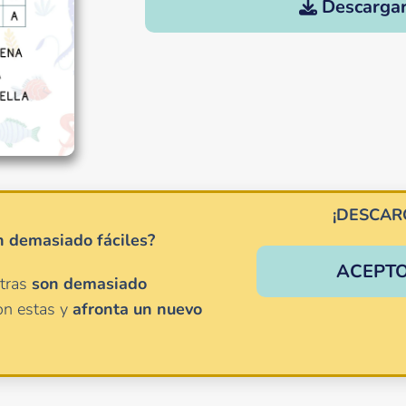
Descarga
¡DESCAR
n demasiado fáciles?
ACEPTO
etras
son
demasiado
on estas y
afronta un nuevo