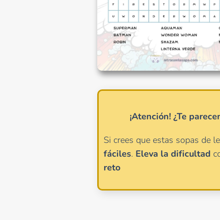
¡Atención!
¿Te parece
Si crees que estas sopas de l
fáciles
.
Eleva la dificultad
c
reto