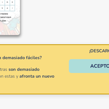
¡DESCAR
n demasiado fáciles?
ACEPTO
etras
son
demasiado
on estas y
afronta un nuevo