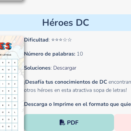
Héroes DC
Dificultad
: ⭐⭐⭐☆☆
Número de palabras:
10
Soluciones
:
Descargar
¡
Desafía tus conocimientos de DC
encontra
otros héroes en esta atractiva sopa de letras!
Descarga o Imprime en el formato que quie
PDF