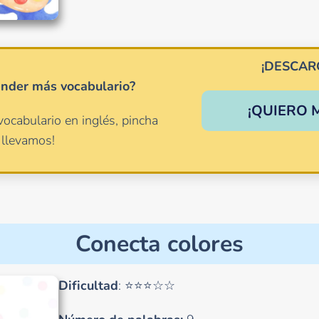
¡DESCAR
ender más vocabulario?
¡QUIERO 
vocabulario en inglés, pincha
 llevamos!
Conecta colores
Dificultad
: ⭐⭐⭐☆☆