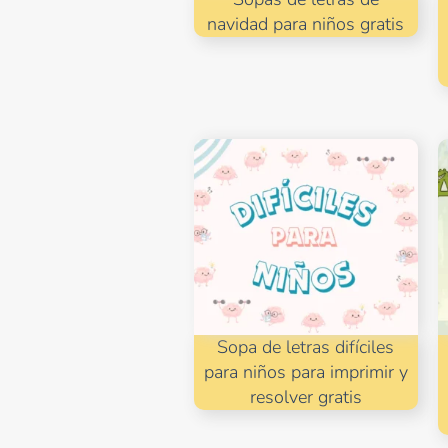
navidad para niños gratis
Sopa de letras difíciles
para niños para imprimir y
resolver gratis