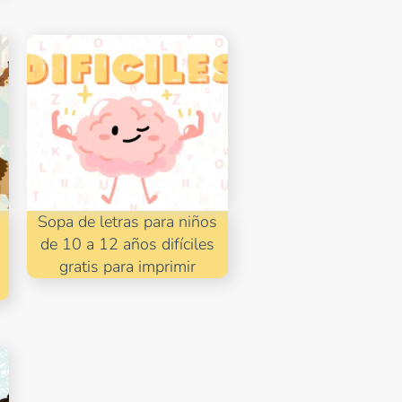
Sopa de letras para niños
de 10 a 12 años difíciles
gratis para imprimir