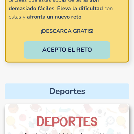
Si crees que estas sopas de letras
son
demasiado
fáciles
.
Eleva la dificultad
con
estas y
afronta un nuevo reto
¡DESCARGA GRATIS!
ACEPTO EL RETO
Deportes