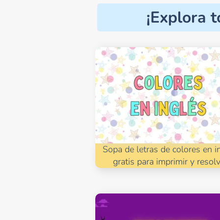
¡Explora t
Sopa de letras de colores en i
gratis para imprimir y resol