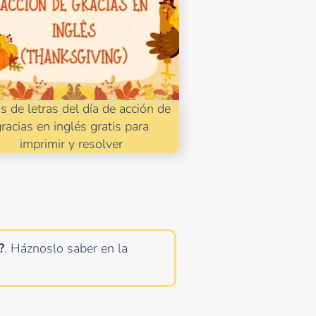
 de letras del día de acción de
racias en inglés gratis para
imprimir y resolver
?
. Háznoslo saber en la