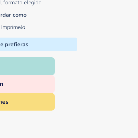
l formato elegido
rdar como
o imprímelo
e prefieras
n
nes