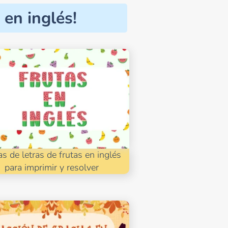
 en inglés!
s de letras de frutas en inglés
para imprimir y resolver