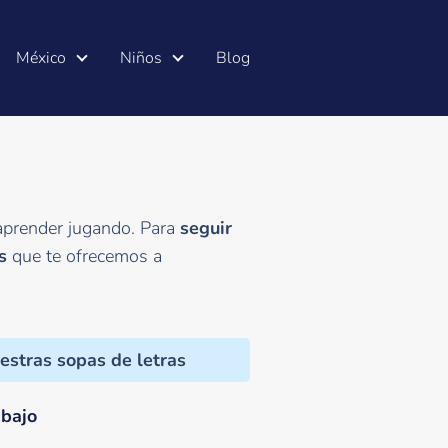
México
Niños
Blog
 aprender jugando. Para
seguir
s
que te ofrecemos a
estras sopas de letras
abajo