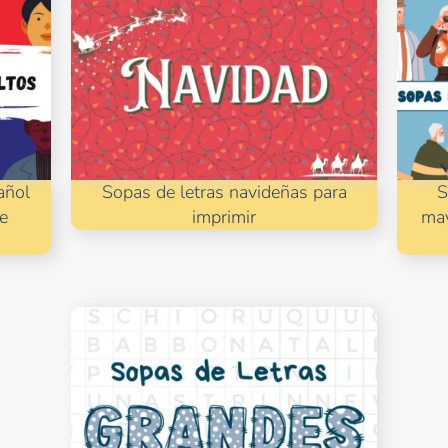
añol
Sopas de letras navideñas para
S
 e
imprimir
may