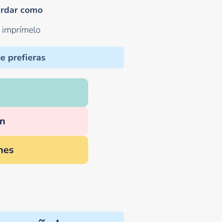
rdar como
o imprímelo
e prefieras
n
nes