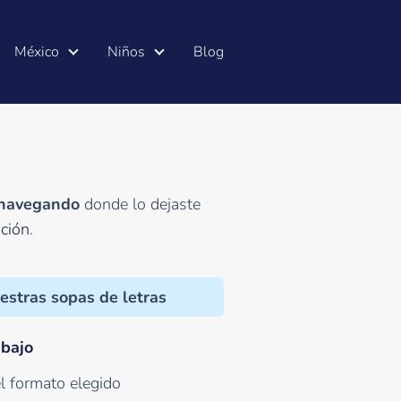
México
Niños
Blog
 navegando
donde lo dejaste
ción
.
estras sopas de letras
abajo
l formato elegido