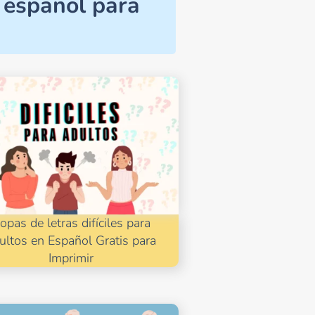
n español para
opas de letras difíciles para
ultos en Español Gratis para
Imprimir