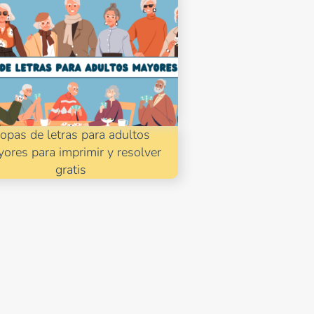
opas de letras para adultos
ores para imprimir y resolver
gratis