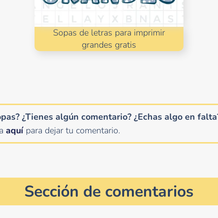
Sopas de letras para imprimir
grandes gratis
opas? ¿Tienes algún comentario?
¿Echas algo en falta
ha
aquí
para dejar tu comentario.
Sección de comentarios