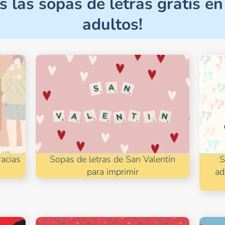
s las sopas de letras gratis e
adultos!
racias
Sopas de letras de San Valentín
S
para imprimir
ad