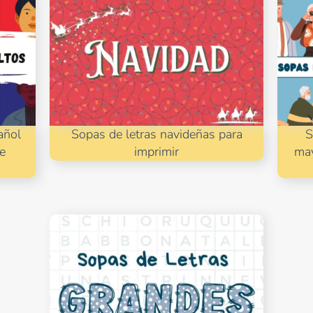
añol
Sopas de letras navideñas para
S
 e
imprimir
may