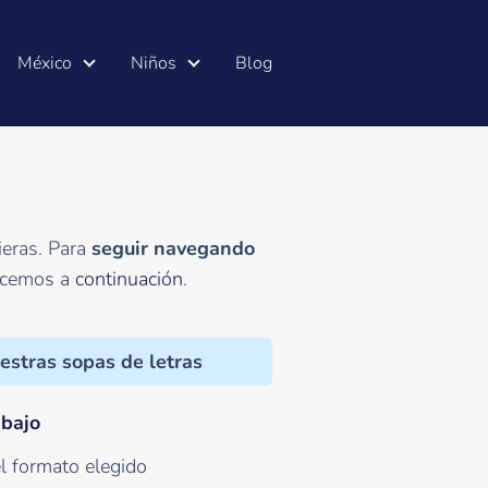
México
Niños
Blog
ieras. Para
seguir navegando
ecemos a
continuación
.
estras sopas de letras
abajo
l formato elegido