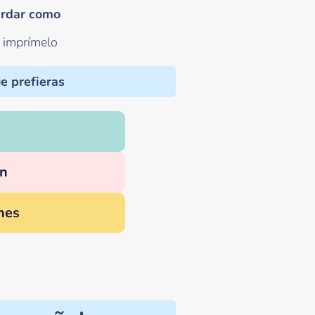
rdar como
o imprímelo
e prefieras
n
nes