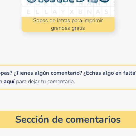
Sopas de letras para imprimir
grandes gratis
opas? ¿Tienes algún comentario?
¿Echas algo en falta
ha
aquí
para dejar tu comentario.
Sección de comentarios