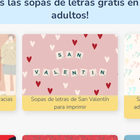
s las sopas de letras gratis e
adultos!
racias
Sopas de letras de San Valentín
S
para imprimir
ad