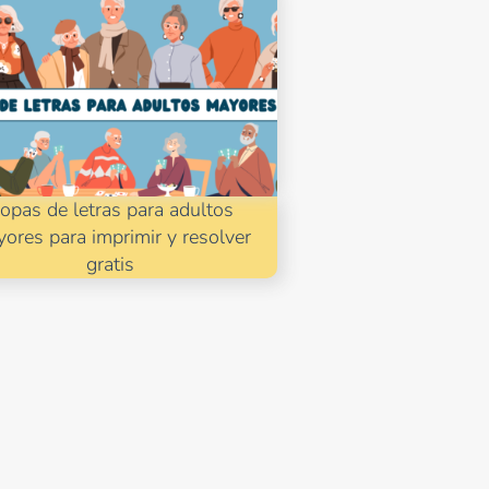
opas de letras para adultos
ores para imprimir y resolver
gratis