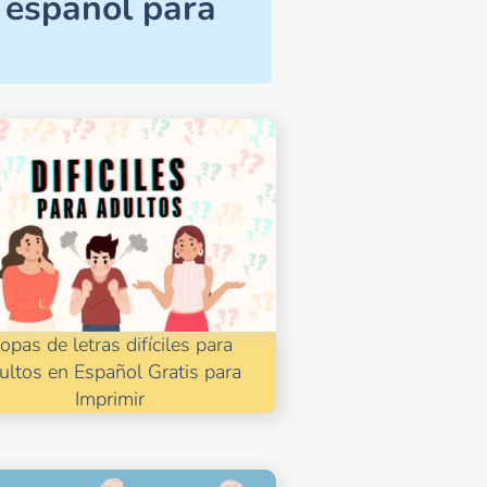
n español para
opas de letras difíciles para
ultos en Español Gratis para
Imprimir